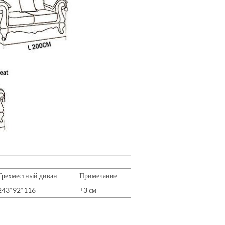
Трехместный диван
Примечание
243*92*116
±3 см