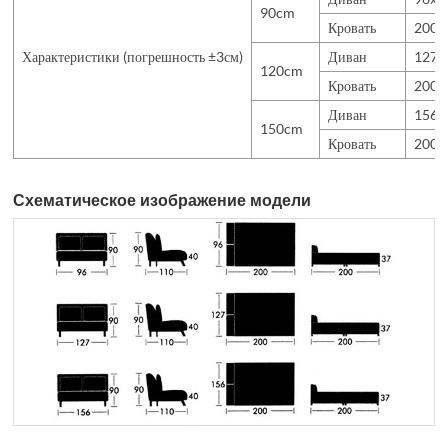
90cm
Кровать
200x
Характеристики (погрешность ±3см)
Диван
127x
120cm
Кровать
200x
Диван
156x
150cm
Кровать
200x
Схематическое изображение модели