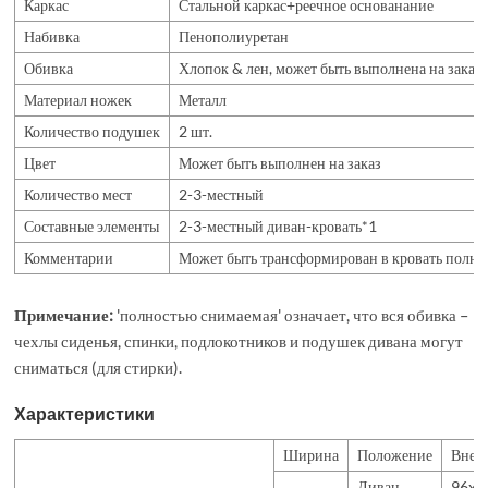
Каркас
Стальной каркас+реечное основанание
Набивка
Пенополиуретан
Обивка
Хлопок & лен, может быть выполнена на заказ
Материал ножек
Металл
Количество подушек
2 шт.
Цвет
Может быть выполнен на заказ
Количество мест
2-3-местный
Составные элементы
2-3-местный диван-кровать*1
Комментарии
Может быть трансформирован в кровать полнос
Примечание:
'полностью снимаемая' означает, что вся обивка –
чехлы сиденья, спинки, подлокотников и подушек дивана могут
сниматься (для стирки).
Характеристики
Ширина
Положение
Внеш
Диван
96x1