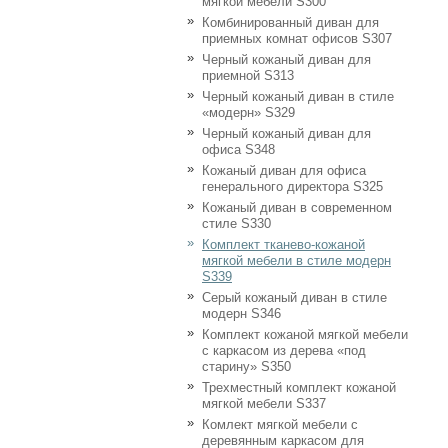
мягкой мебели S300
Комбинированный диван для
приемных комнат офисов S307
Черный кожаный диван для
приемной S313
Черный кожаный диван в стиле
«модерн» S329
Черный кожаный диван для
офиса S348
Кожаный диван для офиса
генерального директора S325
Кожаный диван в современном
стиле S330
Комплект тканево-кожаной
мягкой мебели в стиле модерн
S339
Серый кожаный диван в стиле
модерн S346
Комплект кожаной мягкой мебели
с каркасом из дерева «под
старину» S350
Трехместный комплект кожаной
мягкой мебели S337
Комлект мягкой мебели с
деревянным каркасом для