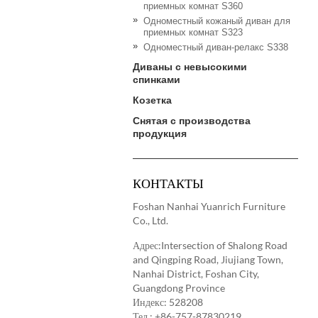
приемных комнат S360
Одноместный кожаный диван для
приемных комнат S323
Одноместный диван-релакс S338
Диваны с невысокими
спинками
Козетка
Снятая с производства
продукция
КОНТАКТЫ
Foshan Nanhai Yuanrich Furniture
Co., Ltd.
Адрес:Intersection of Shalong Road
and Qingping Road, Jiujiang Town,
Nanhai District, Foshan City,
Guangdong Province
Индекс: 528208
Тел.:
+86-757-87830219