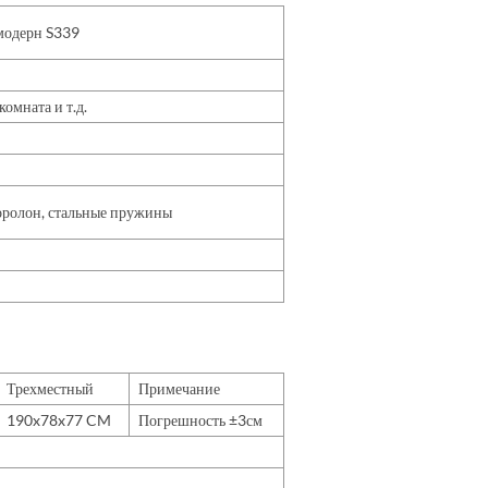
 модерн S339
омната и т.д.
поролон, стальные пружины
Трехместный
Примечание
190x78x77 CM
Погрешность ±3см