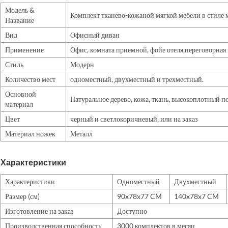
Модель &
Комплект тканево-кожаной мягкой мебели в стиле
Название
Вид
Офисный диван
Применение
Офис, комната приемной, фойе отеля,переговорная к
Стиль
Модерн
Количество мест
одноместный, двухместный и трехместный.
Основной
Натуральное дерево, кожа, ткань, высокоплотный 
материал
Цвет
черный и светлокоричневый, или на заказ
Материал ножек
Металл
Характеристики
Характеристики
Одноместный
Двухместный
Размер (см)
90x78x77 CM
140x78x7 CM
Изготовление на заказ
Доступно
Производственная способность
3000 комплектов в месяц