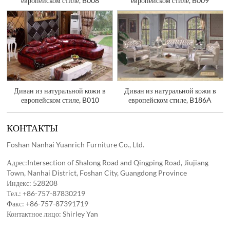
европейском стиле, B008
европейском стиле, B009
Диван из натуральной кожи в
Диван из натуральной кожи в
европейском стиле, B010
европейском стиле, B186A
КОНТАКТЫ
Foshan Nanhai Yuanrich Furniture Co., Ltd.
Адрес:Intersection of Shalong Road and Qingping Road, Jiujiang
Town, Nanhai District, Foshan City, Guangdong Province
Индекс: 528208
Тел.:
+86-757-87830219
Факс: +86-757-87391719
Контактное лицо: Shirley Yan